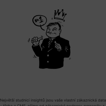
Největší studnicí insightů jsou vaše vlastní zákaznická data
– třeba z CMS, přímo od zákaznické podpory, personálu z