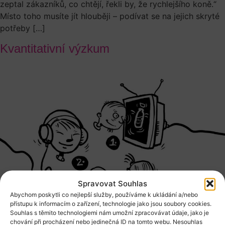
zeptal zákazníků, co chtějí, řekli by, že rychlejšího koně.“
Místo toho musíte jít hlouběji – podívat se na jejich skryté
potřeby […]
Kvantitativní výzkum
Spravovat Souhlas
Abychom poskytli co nejlepší služby, používáme k ukládání a/nebo
přístupu k informacím o zařízení, technologie jako jsou soubory cookies.
Souhlas s těmito technologiemi nám umožní zpracovávat údaje, jako je
chování při procházení nebo jedinečná ID na tomto webu. Nesouhlas