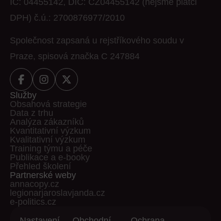
IČ: 04455142, DIČ: CZ04455142 (nejsme plátci
DPH) č.ú.: 2700876977/2010
Společnost zapsaná u rejstříkového soudu v
Praze, spisová značka C 247884
Služby
Obsahová strategie
Data z trhu
Analýza zákazníků
Kvantitativní výzkum
Kvalitativní výzkum
Training týmu a péče
Publikace a e-booky
Přehled školení
Partnerské weby
annacopy.cz
legionarjaroslavjanda.cz
e-politics.cz
Nastavení
Obchodní
Ochrana